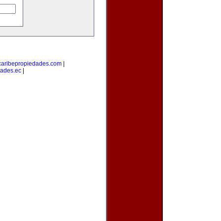
caribepropiedades.com
|
ades.ec
|