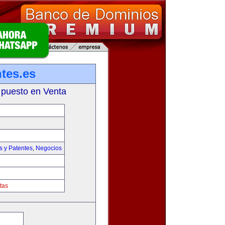
tes.es
 puesto en Venta
s y Patentes
,
Negocios
tas