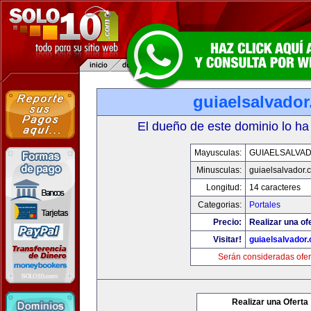
guiaelsalvado
El dueño de este dominio lo ha
Mayusculas:
GUIAELSALVA
Minusculas:
guiaelsalvador.
Longitud:
14 caracteres
Categorias:
Portales
Precio:
Realizar una of
Visitar!
guiaelsalvador
Serán consideradas ofer
Realizar una Oferta