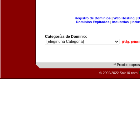
Registro de Dominios
|
Web Hosting
|
D
Dominios Expirados
|
Industrias
|
Indu
Categorías de Dominio:
[Pág. princi
** Precios expre
© 2002/2022 Solo10.com