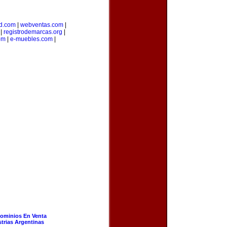
d.com
|
webventas.com
|
|
registrodemarcas.org
|
om
|
e-muebles.com
|
ominios En Venta
strias Argentinas