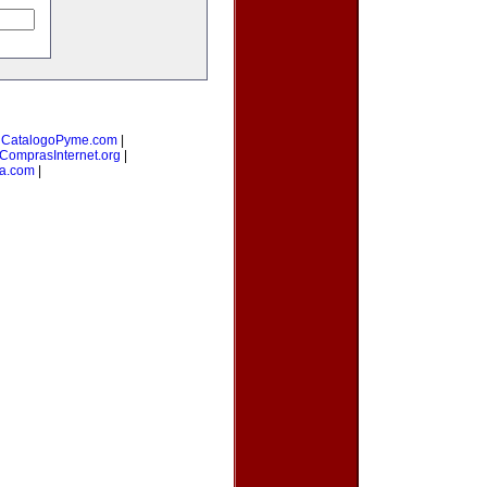
|
CatalogoPyme.com
|
ComprasInternet.org
|
na.com
|