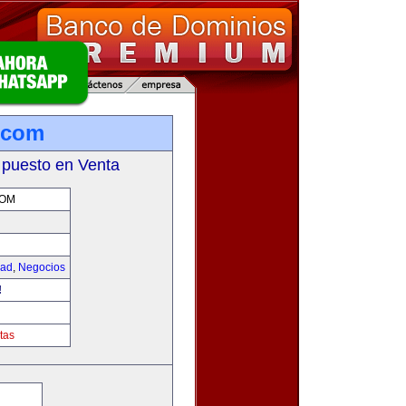
.com
 puesto en Venta
COM
dad
,
Negocios
!
tas