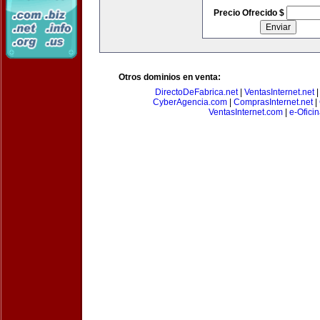
Precio Ofrecido $
Otros dominios en venta:
DirectoDeFabrica.net
|
VentasInternet.net
CyberAgencia.com
|
ComprasInternet.net
|
VentasInternet.com
|
e-Ofici