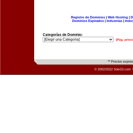
Registro de Dominios
|
Web Hosting
|
D
Dominios Expirados
|
Industrias
|
Indu
Categorías de Dominio:
[Pág. princi
** Precios expre
© 2002/2022 Solo10.com