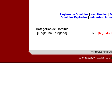
Registro de Dominios
|
Web Hosting
|
D
Dominios Expirados
|
Industrias
|
Indu
Categorías de Dominio:
[Pág. princi
** Precios expre
© 2002/2022 Solo10.com