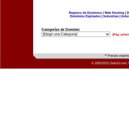
Registro de Dominios
|
Web Hosting
|
D
Dominios Expirados
|
Industrias
|
Indu
Categorías de Dominio:
[Pág. princi
** Precios expre
© 2002/2022 Solo10.com