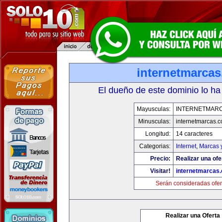
internetmarca
El dueño de este dominio lo ha
Mayusculas:
INTERNETMAR
Minusculas:
internetmarcas.
Longitud:
14 caracteres
Categorias:
Internet
,
Marcas 
Precio:
Realizar una ofe
Visitar!
internetmarcas
Serán consideradas ofer
Realizar una Oferta