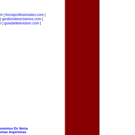
om
|
forosprofesionales.com
|
|
gestiondereclamos.com
|
m
|
guiadetelevision.com
|
ominios En Venta
strias Argentinas