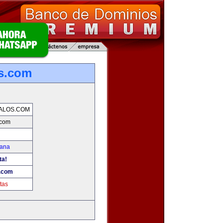
os.com
ALOS.COM
.com
mana
ta!
s.com
tas